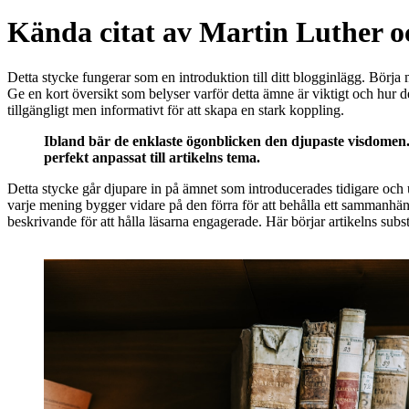
Kända citat av Martin Luther o
Detta stycke fungerar som en introduktion till ditt blogginlägg. Börja m
Ge en kort översikt som belyser varför detta ämne är viktigt och hur d
tillgängligt men informativt för att skapa en stark koppling.
Ibland bär de enklaste ögonblicken den djupaste visdomen. L
perfekt anpassat till artikelns tema.
Detta stycke går djupare in på ämnet som introducerades tidigare och u
varje mening bygger vidare på den förra för att behålla ett sammanhäng
beskrivande för att hålla läsarna engagerade. Här börjar artikelns subst