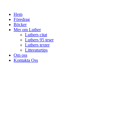
Hoppa
till
Hem
innehåll
Föredrag
Böcker
Mer om Luther
Luthers citat
Luthers 95 teser
Luthers texter
Litteraturtips
Om oss
Kontakta Oss