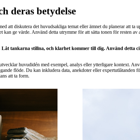
ch deras betydelse
ed att diskutera det huvudsakliga temat eller ämnet du planerar att ta up
et kan ge värde. Använd detta utrymme för att sätta tonen för resten av
åt tankarna stillna, och klarhet kommer till dig. Använd detta cita
tvecklar huvudidén med exempel, analys eller ytterligare kontext. Använd
ande flöde. Du kan inkludera data, anekdoter eller expertutlåtanden för 
ans att ta form.