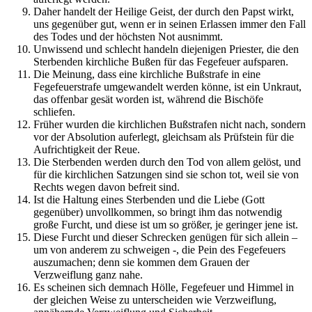
Daher handelt der Heilige Geist, der durch den Papst wirkt,
uns gegenüber gut, wenn er in seinen Erlassen immer den Fall
des Todes und der höchsten Not ausnimmt.
Unwissend und schlecht handeln diejenigen Priester, die den
Sterbenden kirchliche Bußen für das Fegefeuer aufsparen.
Die Meinung, dass eine kirchliche Bußstrafe in eine
Fegefeuerstrafe umgewandelt werden könne, ist ein Unkraut,
das offenbar gesät worden ist, während die Bischöfe
schliefen.
Früher wurden die kirchlichen Bußstrafen nicht nach, sondern
vor der Absolution auferlegt, gleichsam als Prüfstein für die
Aufrichtigkeit der Reue.
Die Sterbenden werden durch den Tod von allem gelöst, und
für die kirchlichen Satzungen sind sie schon tot, weil sie von
Rechts wegen davon befreit sind.
Ist die Haltung eines Sterbenden und die Liebe (Gott
gegenüber) unvollkommen, so bringt ihm das notwendig
große Furcht, und diese ist um so größer, je geringer jene ist.
Diese Furcht und dieser Schrecken genügen für sich allein –
um von anderem zu schweigen -, die Pein des Fegefeuers
auszumachen; denn sie kommen dem Grauen der
Verzweiflung ganz nahe.
Es scheinen sich demnach Hölle, Fegefeuer und Himmel in
der gleichen Weise zu unterscheiden wie Verzweiflung,