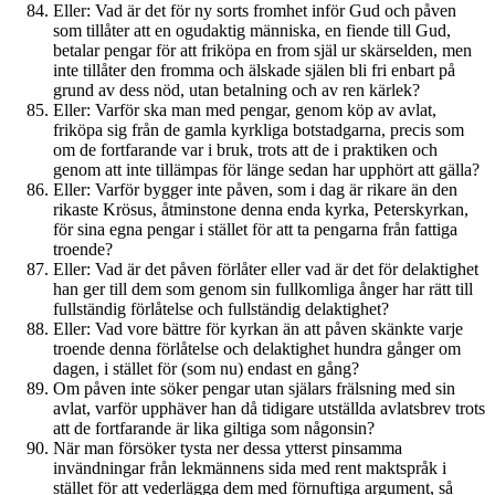
Eller: Vad är det för ny sorts fromhet inför Gud och påven
som tillåter att en ogudaktig människa, en fiende till Gud,
betalar pengar för att friköpa en from själ ur skärselden, men
inte tillåter den fromma och älskade själen bli fri enbart på
grund av dess nöd, utan betalning och av ren kärlek?
Eller: Varför ska man med pengar, genom köp av avlat,
friköpa sig från de gamla kyrkliga botstadgarna, precis som
om de fortfarande var i bruk, trots att de i praktiken och
genom att inte tillämpas för länge sedan har upphört att gälla?
Eller: Varför bygger inte påven, som i dag är rikare än den
rikaste Krösus, åtminstone denna enda kyrka, Peterskyrkan,
för sina egna pengar i stället för att ta pengarna från fattiga
troende?
Eller: Vad är det påven förlåter eller vad är det för delaktighet
han ger till dem som genom sin fullkomliga ånger har rätt till
fullständig förlåtelse och fullständig delaktighet?
Eller: Vad vore bättre för kyrkan än att påven skänkte varje
troende denna förlåtelse och delaktighet hundra gånger om
dagen, i stället för (som nu) endast en gång?
Om påven inte söker pengar utan själars frälsning med sin
avlat, varför upphäver han då tidigare utställda avlatsbrev trots
att de fortfarande är lika giltiga som någonsin?
När man försöker tysta ner dessa ytterst pinsamma
invändningar från lekmännens sida med rent maktspråk i
stället för att vederlägga dem med förnuftiga argument, så