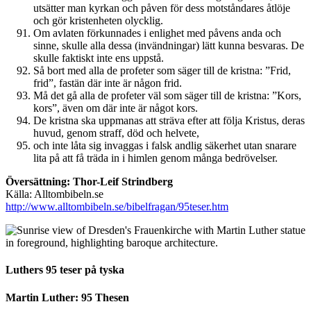
utsätter man kyrkan och påven för dess motståndares åtlöje
och gör kristenheten olycklig.
Om avlaten förkunnades i enlighet med påvens anda och
sinne, skulle alla dessa (invändningar) lätt kunna besvaras. De
skulle faktiskt inte ens uppstå.
Så bort med alla de profeter som säger till de kristna: ”Frid,
frid”, fastän där inte är någon frid.
Må det gå alla de profeter väl som säger till de kristna: ”Kors,
kors”, även om där inte är något kors.
De kristna ska uppmanas att sträva efter att följa Kristus, deras
huvud, genom straff, död och helvete,
och inte låta sig invaggas i falsk andlig säkerhet utan snarare
lita på att få träda in i himlen genom många bedrövelser.
Översättning: Thor-Leif Strindberg
Källa: Alltombibeln.se
http://www.alltombibeln.se/bibelfragan/95teser.htm
Luthers 95 teser på tyska
Martin Luther: 95 Thesen