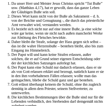
Da unser Herr und Meister Jesus Christus spricht “Tut Buße”
usw. (Matthäus 4,17), hat er gewollt, dass das ganze Leben
der Gläubigen Buße sein soll.
Dieses Wort kann nicht von der Buße als Sakrament – d. h.
von der Beichte und Genugtuung -, die durch das priesterliche
Amt verwaltet wird, verstanden werden.
Es bezieht sich nicht nur auf eine innere Buße, ja eine solche
wäre gar keine, wenn sie nicht nach außen mancherlei Werke
zur Abtötung des Fleisches bewirkte.
Daher bleibt die Strafe, solange der Hass gegen sich selbst –
das ist die wahre Herzensbuße – bestehen bleibt, also bis zum
Eingang ins Himmelreich.
Der Papst will und kann keine Strafen erlassen, außer
solchen, die er auf Grund seiner eigenen Entscheidung oder
der der kirchlichen Satzungen auferlegt hat.
Der Papst kann eine Schuld nur dadurch erlassen, dass er sie
als von Gott erlassen erklärt und bezeugt, natürlich kann er sie
in den ihm vorbehaltenen Fällen erlassen; wollte man das
geringachten, bliebe die Schuld ganz und gar bestehen.
Gott erlässt überhaupt keinem die Schuld, ohne ihn zugleich
demütig in allem dem Priester, seinem Stellvertreter, zu
unterwerfen.
Die kirchlichen Bestimmungen über die Buße sind nur für die
Lebenden verbindlich, den Sterbenden darf demgemäß nichts
auferlegt werden.