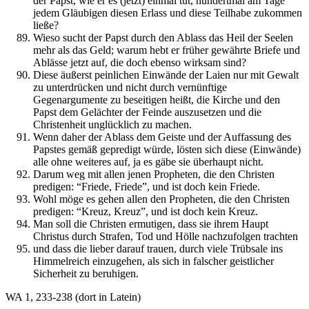
der Papst, wie er es (jetzt) einmal tut, hundertmal am Tage
jedem Gläubigen diesen Erlass und diese Teilhabe zukommen
ließe?
Wieso sucht der Papst durch den Ablass das Heil der Seelen
mehr als das Geld; warum hebt er früher gewährte Briefe und
Ablässe jetzt auf, die doch ebenso wirksam sind?
Diese äußerst peinlichen Einwände der Laien nur mit Gewalt
zu unterdrücken und nicht durch vernünftige
Gegenargumente zu beseitigen heißt, die Kirche und den
Papst dem Gelächter der Feinde auszusetzen und die
Christenheit unglücklich zu machen.
Wenn daher der Ablass dem Geiste und der Auffassung des
Papstes gemäß gepredigt würde, lösten sich diese (Einwände)
alle ohne weiteres auf, ja es gäbe sie überhaupt nicht.
Darum weg mit allen jenen Propheten, die den Christen
predigen: “Friede, Friede”, und ist doch kein Friede.
Wohl möge es gehen allen den Propheten, die den Christen
predigen: “Kreuz, Kreuz”, und ist doch kein Kreuz.
Man soll die Christen ermutigen, dass sie ihrem Haupt
Christus durch Strafen, Tod und Hölle nachzufolgen trachten
und dass die lieber darauf trauen, durch viele Trübsale ins
Himmelreich einzugehen, als sich in falscher geistlicher
Sicherheit zu beruhigen.
WA 1, 233-238 (dort in Latein)