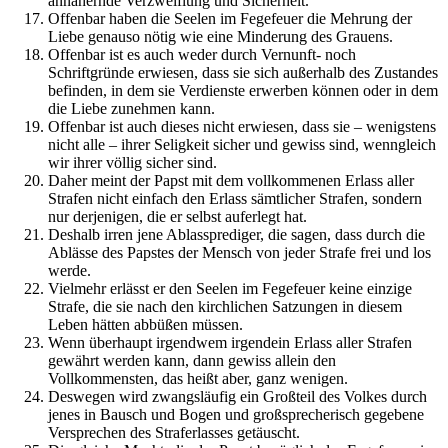
annähernde Verzweiflung und Sicherheit.
Offenbar haben die Seelen im Fegefeuer die Mehrung der
Liebe genauso nötig wie eine Minderung des Grauens.
Offenbar ist es auch weder durch Vernunft- noch
Schriftgründe erwiesen, dass sie sich außerhalb des Zustandes
befinden, in dem sie Verdienste erwerben können oder in dem
die Liebe zunehmen kann.
Offenbar ist auch dieses nicht erwiesen, dass sie – wenigstens
nicht alle – ihrer Seligkeit sicher und gewiss sind, wenngleich
wir ihrer völlig sicher sind.
Daher meint der Papst mit dem vollkommenen Erlass aller
Strafen nicht einfach den Erlass sämtlicher Strafen, sondern
nur derjenigen, die er selbst auferlegt hat.
Deshalb irren jene Ablassprediger, die sagen, dass durch die
Ablässe des Papstes der Mensch von jeder Strafe frei und los
werde.
Vielmehr erlässt er den Seelen im Fegefeuer keine einzige
Strafe, die sie nach den kirchlichen Satzungen in diesem
Leben hätten abbüßen müssen.
Wenn überhaupt irgendwem irgendein Erlass aller Strafen
gewährt werden kann, dann gewiss allein den
Vollkommensten, das heißt aber, ganz wenigen.
Deswegen wird zwangsläufig ein Großteil des Volkes durch
jenes in Bausch und Bogen und großsprecherisch gegebene
Versprechen des Straferlasses getäuscht.