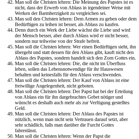
Man soll die Christen lehren: Die Meinung des Papstes ist es
nicht, dass der Erwerb von Ablass in irgendeiner Weise mit
Werken der Barmherzigkeit zu vergleichen sei.
Man soll den Christen lehren: Dem Armen zu geben oder dem
Bedürftigen zu leihen ist besser, als Ablass zu kaufen.
Denn durch ein Werk der Liebe wächst die Liebe und wird
der Mensch besser, aber durch Ablass wird er nicht besser,
sondern nur teilweise von der Strafe befreit.
Man soll die Christen lehren: Wer einen Bedürftigen sieht, ihn
übergeht und statt dessen für den Ablass gibt, kauft nicht den
Ablass des Papstes, sondern handelt sich den Zorn Gottes ein.
Man soll die Christen lehren: Die, die nicht im Überfluss
leben, sollen das Lebensnotwendige für ihr Hauswesen
behalten und keinesfalls für den Ablass verschwenden.
Man soll die Christen lehren: Der Kauf von Ablass ist eine
freiwillige Angelegenheit, nicht geboten.
Man soll die Christen lehren: Der Papst hat bei der Erteilung
von Ablass ein für ihn dargebrachtes Gebet nötiger und
wünscht es deshalb auch mehr als zur Verfügung gestelltes
Geld.
Man soll die Christen lehren: Der Ablass des Papstes ist
nützlich, wenn man nicht sein Vertrauen darauf setzt, aber
sehr schädlich, falls man darüber die Furcht Gottes
fahrenlässt.
Man soll die Christen lehren: Wenn der Papst die