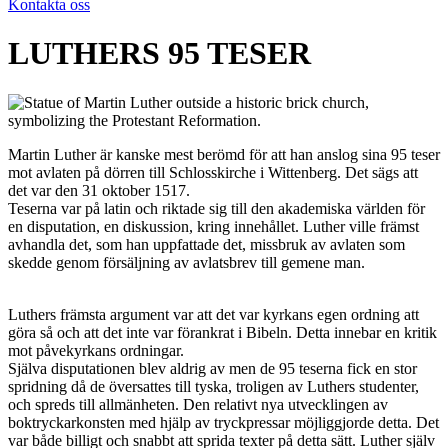
Kontakta oss
LUTHERS 95 TESER
Martin Luther är kanske mest berömd för att han anslog sina 95 teser
mot avlaten på dörren till Schlosskirche i Wittenberg. Det sägs att
det var den 31 oktober 1517.
Teserna var på latin och riktade sig till den akademiska världen för
en disputation, en diskussion, kring innehållet. Luther ville främst
avhandla det, som han uppfattade det, missbruk av avlaten som
skedde genom försäljning av avlatsbrev till gemene man.
Luthers främsta argument var att det var kyrkans egen ordning att
göra så och att det inte var förankrat i Bibeln. Detta innebar en kritik
mot påvekyrkans ordningar.
Själva disputationen blev aldrig av men de 95 teserna fick en stor
spridning då de översattes till tyska, troligen av Luthers studenter,
och spreds till allmänheten. Den relativt nya utvecklingen av
boktryckarkonsten med hjälp av tryckpressar möjliggjorde detta. Det
var både billigt och snabbt att sprida texter på detta sätt. Luther själv