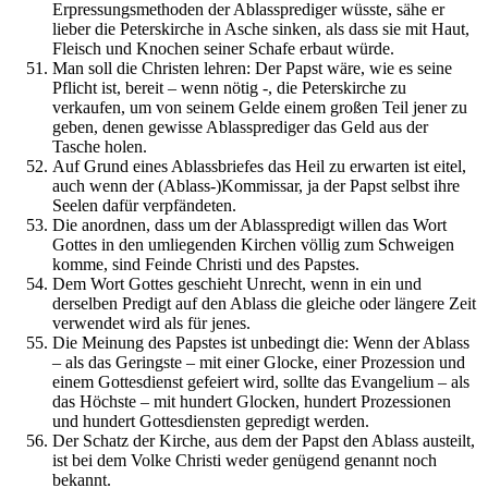
Erpressungsmethoden der Ablassprediger wüsste, sähe er
lieber die Peterskirche in Asche sinken, als dass sie mit Haut,
Fleisch und Knochen seiner Schafe erbaut würde.
Man soll die Christen lehren: Der Papst wäre, wie es seine
Pflicht ist, bereit – wenn nötig -, die Peterskirche zu
verkaufen, um von seinem Gelde einem großen Teil jener zu
geben, denen gewisse Ablassprediger das Geld aus der
Tasche holen.
Auf Grund eines Ablassbriefes das Heil zu erwarten ist eitel,
auch wenn der (Ablass-)Kommissar, ja der Papst selbst ihre
Seelen dafür verpfändeten.
Die anordnen, dass um der Ablasspredigt willen das Wort
Gottes in den umliegenden Kirchen völlig zum Schweigen
komme, sind Feinde Christi und des Papstes.
Dem Wort Gottes geschieht Unrecht, wenn in ein und
derselben Predigt auf den Ablass die gleiche oder längere Zeit
verwendet wird als für jenes.
Die Meinung des Papstes ist unbedingt die: Wenn der Ablass
– als das Geringste – mit einer Glocke, einer Prozession und
einem Gottesdienst gefeiert wird, sollte das Evangelium – als
das Höchste – mit hundert Glocken, hundert Prozessionen
und hundert Gottesdiensten gepredigt werden.
Der Schatz der Kirche, aus dem der Papst den Ablass austeilt,
ist bei dem Volke Christi weder genügend genannt noch
bekannt.