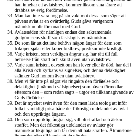
han innehar ett avlatsbrev, kommer liksom sina lärare att
drabbas av evig fördömelse.
Man kan inte vara nog på sin vakt mot dessa som säger att
påvens avlat är en ovärderlig Guds gåva varigenom
människan blir försonad med Gud.
Avlatsnåden rör nämligen endast den sakramentala
gottgörelsens straff som fastslagits av människor.
De som lär att det inte behövs någon ånger för dem som
friköper själar eller köper biktbrev, predikar inte kristligt.
Varje kristen, som verkligen ångrar sig, har rätt till full
befrielse från straff och skuld även utan avlatsbrev.
Varje sann kristen, oavsett om han lever eller är död, har del i
alla Kristi och kyrkans välsignelser, och denna delaktighet
skänker Gud honom även utan avlatsbrev.
Men vi får inte på något vis ringakta den förlåtelse och
delaktighet (i nämnda välsignelser) som påven förmedlar,
eftersom den – som redan sagts – utgör ett tillkännagivande av
Guds förlåtelse.
Det är mycket svårt även för den mest lärda teolog att inför
folket samtidigt prisa både det frikostiga utdelandet av avlat
och den uppriktiga ångern.
Den som uppriktigt ångrar sig, vill bli straffad och älskar
straffet. Men det frikostiga utdelandet av avlater gör
människor likgiltiga och får dem att hata straffen. Åtminstone
ligger det nära till hands att de gör det.