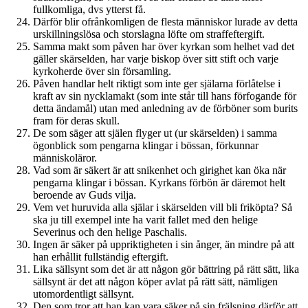
fullkomliga, dvs ytterst få.
Därför blir ofrånkomligen de flesta människor lurade av detta
urskillningslösa och storslagna löfte om straffeftergift.
Samma makt som påven har över kyrkan som helhet vad det
gäller skärselden, har varje biskop över sitt stift och varje
kyrkoherde över sin församling.
Påven handlar helt riktigt som inte ger själarna förlåtelse i
kraft av sin nycklamakt (som inte står till hans förfogande för
detta ändamål) utan med anledning av de förböner som burits
fram för deras skull.
De som säger att själen flyger ut (ur skärselden) i samma
ögonblick som pengarna klingar i bössan, förkunnar
människoläror.
Vad som är säkert är att snikenhet och girighet kan öka när
pengarna klingar i bössan. Kyrkans förbön är däremot helt
beroende av Guds vilja.
Vem vet huruvida alla själar i skärselden vill bli friköpta? Så
ska ju till exempel inte ha varit fallet med den helige
Severinus och den helige Paschalis.
Ingen är säker på uppriktigheten i sin ånger, än mindre på att
han erhållit fullständig eftergift.
Lika sällsynt som det är att någon gör bättring på rätt sätt, lika
sällsynt är det att någon köper avlat på rätt sätt, nämligen
utomordentligt sällsynt.
Den som tror att han kan vara säker på sin frälsning därför att