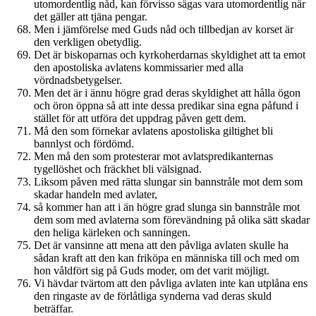
utomordentlig nåd, kan förvisso sägas vara utomordentlig när
det gäller att tjäna pengar.
Men i jämförelse med Guds nåd och tillbedjan av korset är
den verkligen obetydlig.
Det är biskoparnas och kyrkoherdarnas skyldighet att ta emot
den apostoliska avlatens kommissarier med alla
vördnadsbetygelser.
Men det är i ännu högre grad deras skyldighet att hålla ögon
och öron öppna så att inte dessa predikar sina egna påfund i
stället för att utföra det uppdrag påven gett dem.
Må den som förnekar avlatens apostoliska giltighet bli
bannlyst och fördömd.
Men må den som protesterar mot avlatspredikanternas
tygellöshet och fräckhet bli välsignad.
Liksom påven med rätta slungar sin bannstråle mot dem som
skadar handeln med avlater,
så kommer han att i än högre grad slunga sin bannstråle mot
dem som med avlaterna som förevändning på olika sätt skadar
den heliga kärleken och sanningen.
Det är vansinne att mena att den påvliga avlaten skulle ha
sådan kraft att den kan friköpa en människa till och med om
hon våldfört sig på Guds moder, om det varit möjligt.
Vi hävdar tvärtom att den påvliga avlaten inte kan utplåna ens
den ringaste av de förlåtliga synderna vad deras skuld
beträffar.