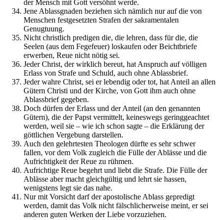
der Mensch mit Gott versöhnt werde.
Jene Ablassgnaden beziehen sich nämlich nur auf die von
Menschen festgesetzten Strafen der sakramentalen
Genugtuung.
Nicht christlich predigen die, die lehren, dass für die, die
Seelen (aus dem Fegefeuer) loskaufen oder Beichtbriefe
erwerben, Reue nicht nötig sei.
Jeder Christ, der wirklich bereut, hat Anspruch auf völligen
Erlass von Strafe und Schuld, auch ohne Ablassbrief.
Jeder wahre Christ, sei er lebendig oder tot, hat Anteil an allen
Gütern Christi und der Kirche, von Gott ihm auch ohne
Ablassbrief gegeben.
Doch dürfen der Erlass und der Anteil (an den genannten
Gütern), die der Papst vermittelt, keineswegs geringgeachtet
werden, weil sie – wie ich schon sagte – die Erklärung der
göttlichen Vergebung darstellen.
Auch den gelehrtesten Theologen dürfte es sehr schwer
fallen, vor dem Volk zugleich die Fülle der Ablässe und die
Aufrichtigkeit der Reue zu rühmen.
Aufrichtige Reue begehrt und liebt die Strafe. Die Fülle der
Ablässe aber macht gleichgültig und lehrt sie hassen,
wenigstens legt sie das nahe.
Nur mit Vorsicht darf der apostolische Ablass gepredigt
werden, damit das Volk nicht fälschlicherweise meint, er sei
anderen guten Werken der Liebe vorzuziehen.