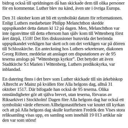
bidrog också till spridningen då han skickade dem till olika personer
för en kommentar. Luther blev nu känd, även ute i övriga Europa.
Den 31 oktober kom att bli ett symboliskt datum för reformationen.
Enligt Luthers medarbetare Philipp Melanchthon skedde
uppspikandet detta datum kl 12 på dagen. Men, Melanchthon var
inte ögonvittne till detta eftersom han själv kom till Wittenberg först
året därpå, 1518! Det förs diskussioner huruvida det berömda
uppspikandet verkligen har skett och om det verkligen var på dörren
till Schlosskirche. En anteckning hos Luthers sekreterare, diakonen
Georg Röhrer, meddelar att anslaget om disputationen av de 95
teserna anslogs på ”Wittenbergs kyrkor”. Det betyder att även
Stadtkirche S:t Marien i Wittenberg, Luthers predikokyrka, var
inblandad.
En datering finns i det brev som Luther skickade till sin ärkebiskop
Albrecht av Mainz på kvällen före Alla helgons dag, alltså 31
oktober 1517. Där bifogade han också de 95 teserna. Olika
omständigheter gör att själva brevet, utan teserna, förvaras av
Riksarkivet i Stockholm! Dagen före Alla helgons dag har också ett
symboliskt värde eftersom Allhelgonastiftelsen var knutet till kyrkan
och att på Alla helgons dag skulle kurfursten Fredrik den Vises stora
reliksamling visas upp, en samling som innehåll 19 013 artiklar när
den var som störst!