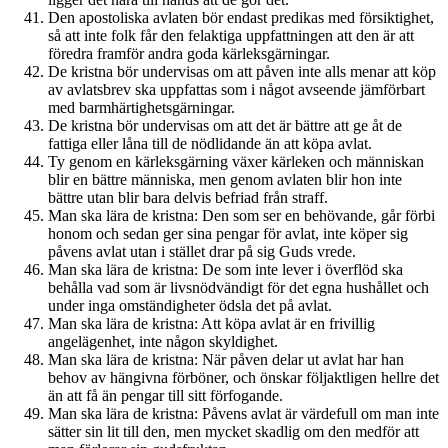
Den apostoliska avlaten bör endast predikas med försiktighet,
så att inte folk får den felaktiga uppfattningen att den är att
föredra framför andra goda kärleksgärningar.
De kristna bör undervisas om att påven inte alls menar att köp
av avlatsbrev ska uppfattas som i något avseende jämförbart
med barmhärtighetsgärningar.
De kristna bör undervisas om att det är bättre att ge åt de
fattiga eller låna till de nödlidande än att köpa avlat.
Ty genom en kärleksgärning växer kärleken och människan
blir en bättre människa, men genom avlaten blir hon inte
bättre utan blir bara delvis befriad från straff.
Man ska lära de kristna: Den som ser en behövande, går förbi
honom och sedan ger sina pengar för avlat, inte köper sig
påvens avlat utan i stället drar på sig Guds vrede.
Man ska lära de kristna: De som inte lever i överflöd ska
behålla vad som är livsnödvändigt för det egna hushållet och
under inga omständigheter ödsla det på avlat.
Man ska lära de kristna: Att köpa avlat är en frivillig
angelägenhet, inte någon skyldighet.
Man ska lära de kristna: När påven delar ut avlat har han
behov av hängivna förböner, och önskar följaktligen hellre det
än att få än pengar till sitt förfogande.
Man ska lära de kristna: Påvens avlat är värdefull om man inte
sätter sin lit till den, men mycket skadlig om den medför att