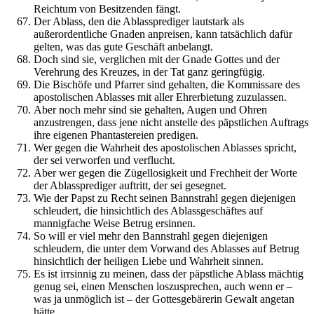
Reichtum von Besitzenden fängt.
Der Ablass, den die Ablassprediger lautstark als
außerordentliche Gnaden anpreisen, kann tatsächlich dafür
gelten, was das gute Geschäft anbelangt.
Doch sind sie, verglichen mit der Gnade Gottes und der
Verehrung des Kreuzes, in der Tat ganz geringfügig.
Die Bischöfe und Pfarrer sind gehalten, die Kommissare des
apostolischen Ablasses mit aller Ehrerbietung zuzulassen.
Aber noch mehr sind sie gehalten, Augen und Ohren
anzustrengen, dass jene nicht anstelle des päpstlichen Auftrags
ihre eigenen Phantastereien predigen.
Wer gegen die Wahrheit des apostolischen Ablasses spricht,
der sei verworfen und verflucht.
Aber wer gegen die Zügellosigkeit und Frechheit der Worte
der Ablassprediger auftritt, der sei gesegnet.
Wie der Papst zu Recht seinen Bannstrahl gegen diejenigen
schleudert, die hinsichtlich des Ablassgeschäftes auf
mannigfache Weise Betrug ersinnen.
So will er viel mehr den Bannstrahl gegen diejenigen
schleudern, die unter dem Vorwand des Ablasses auf Betrug
hinsichtlich der heiligen Liebe und Wahrheit sinnen.
Es ist irrsinnig zu meinen, dass der päpstliche Ablass mächtig
genug sei, einen Menschen loszusprechen, auch wenn er –
was ja unmöglich ist – der Gottesgebärerin Gewalt angetan
hätte.