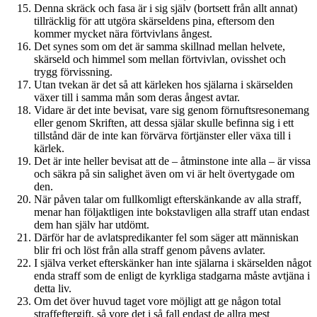
Denna skräck och fasa är i sig själv (bortsett från allt annat)
tillräcklig för att utgöra skärseldens pina, eftersom den
kommer mycket nära förtvivlans ångest.
Det synes som om det är samma skillnad mellan helvete,
skärseld och himmel som mellan förtvivlan, ovisshet och
trygg förvissning.
Utan tvekan är det så att kärleken hos själarna i skärselden
växer till i samma mån som deras ångest avtar.
Vidare är det inte bevisat, vare sig genom förnuftsresonemang
eller genom Skriften, att dessa själar skulle befinna sig i ett
tillstånd där de inte kan förvärva förtjänster eller växa till i
kärlek.
Det är inte heller bevisat att de – åtminstone inte alla – är vissa
och säkra på sin salighet även om vi är helt övertygade om
den.
När påven talar om fullkomligt efterskänkande av alla straff,
menar han följaktligen inte bokstavligen alla straff utan endast
dem han själv har utdömt.
Därför har de avlatspredikanter fel som säger att människan
blir fri och löst från alla straff genom påvens avlater.
I själva verket efterskänker han inte själarna i skärselden något
enda straff som de enligt de kyrkliga stadgarna måste avtjäna i
detta liv.
Om det över huvud taget vore möjligt att ge någon total
straffeftergift, så vore det i så fall endast de allra mest