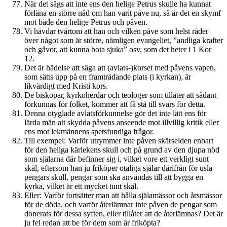
När det sägs att inte ens den helige Petrus skulle ha kunnat
förläna en större nåd om han varit påve nu, så är det en skymf
mot både den helige Petrus och påven.
Vi hävdar tvärtom att han och vilken påve som helst råder
över något som är större, nämligen evangeliet, ”andliga krafter
och gåvor, att kunna bota sjuka” osv, som det heter i 1 Kor
12.
Det är hädelse att säga att (avlats-)korset med påvens vapen,
som sätts upp på en framträdande plats (i kyrkan), är
likvärdigt med Kristi kors.
De biskopar, kyrkoherdar och teologer som tillåter att sådant
förkunnas för folket, kommer att få stå till svars för detta.
Denna otyglade avlatsförkunnelse gör det inte lätt ens för
lärda män att skydda påvens anseende mot illvillig kritik eller
ens mot lekmännens spetsfundiga frågor.
Till exempel: Varför utrymmer inte påven skärselden enbart
för den heliga kärlekens skull och på grund av den djupa nöd
som själarna där befinner sig i, vilket vore ett verkligt sunt
skäl, eftersom han ju friköper otaliga själar därifrån för usla
pengars skull, pengar som ska användas till att bygga en
kyrka, vilket är ett mycket tunt skäl.
Eller: Varför fortsätter man att hålla själamässor och årsmässor
för de döda, och varför återlämnar inte påven de pengar som
donerats för dessa syften, eller tillåter att de återlämnas? Det är
ju fel redan att be för dem som är friköpta?