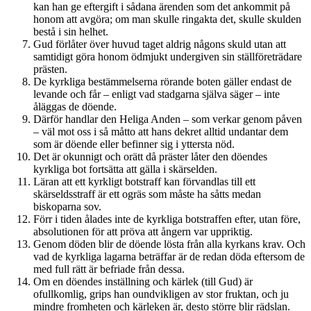
kan han ge eftergift i sådana ärenden som det ankommit på
honom att avgöra; om man skulle ringakta det, skulle skulden
bestå i sin helhet.
Gud förlåter över huvud taget aldrig någons skuld utan att
samtidigt göra honom ödmjukt undergiven sin ställföreträdare
prästen.
De kyrkliga bestämmelserna rörande boten gäller endast de
levande och får – enligt vad stadgarna själva säger – inte
åläggas de döende.
Därför handlar den Heliga Anden – som verkar genom påven
– väl mot oss i så måtto att hans dekret alltid undantar dem
som är döende eller befinner sig i yttersta nöd.
Det är okunnigt och orätt då präster låter den döendes
kyrkliga bot fortsätta att gälla i skärselden.
Läran att ett kyrkligt botstraff kan förvandlas till ett
skärseldsstraff är ett ogräs som måste ha såtts medan
biskoparna sov.
Förr i tiden ålades inte de kyrkliga botstraffen efter, utan före,
absolutionen för att pröva att ångern var uppriktig.
Genom döden blir de döende lösta från alla kyrkans krav. Och
vad de kyrkliga lagarna beträffar är de redan döda eftersom de
med full rätt är befriade från dessa.
Om en döendes inställning och kärlek (till Gud) är
ofullkomlig, grips han oundvikligen av stor fruktan, och ju
mindre fromheten och kärleken är, desto större blir rädslan.