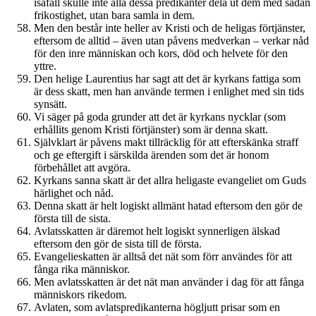
isåfall skulle inte alla dessa predikanter dela ut dem med sådan
frikostighet, utan bara samla in dem.
Men den består inte heller av Kristi och de heligas förtjänster,
eftersom de alltid – även utan påvens medverkan – verkar nåd
för den inre människan och kors, död och helvete för den
yttre.
Den helige Laurentius har sagt att det är kyrkans fattiga som
är dess skatt, men han använde termen i enlighet med sin tids
synsätt.
Vi säger på goda grunder att det är kyrkans nycklar (som
erhållits genom Kristi förtjänster) som är denna skatt.
Självklart är påvens makt tillräcklig för att efterskänka straff
och ge eftergift i särskilda ärenden som det är honom
förbehållet att avgöra.
Kyrkans sanna skatt är det allra heligaste evangeliet om Guds
härlighet och nåd.
Denna skatt är helt logiskt allmänt hatad eftersom den gör de
första till de sista.
Avlatsskatten är däremot helt logiskt synnerligen älskad
eftersom den gör de sista till de första.
Evangelieskatten är alltså det nät som förr användes för att
fånga rika människor.
Men avlatsskatten är det nät man använder i dag för att fånga
människors rikedom.
Avlaten, som avlatspredikanterna högljutt prisar som en