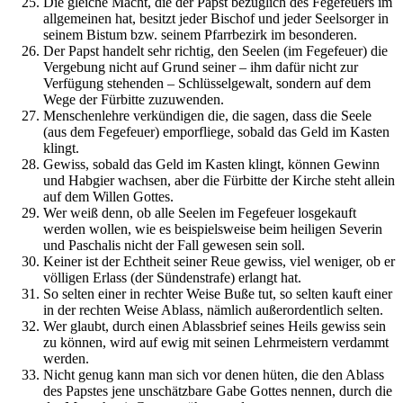
Die gleiche Macht, die der Papst bezüglich des Fegefeuers im
allgemeinen hat, besitzt jeder Bischof und jeder Seelsorger in
seinem Bistum bzw. seinem Pfarrbezirk im besonderen.
Der Papst handelt sehr richtig, den Seelen (im Fegefeuer) die
Vergebung nicht auf Grund seiner – ihm dafür nicht zur
Verfügung stehenden – Schlüsselgewalt, sondern auf dem
Wege der Fürbitte zuzuwenden.
Menschenlehre verkündigen die, die sagen, dass die Seele
(aus dem Fegefeuer) emporfliege, sobald das Geld im Kasten
klingt.
Gewiss, sobald das Geld im Kasten klingt, können Gewinn
und Habgier wachsen, aber die Fürbitte der Kirche steht allein
auf dem Willen Gottes.
Wer weiß denn, ob alle Seelen im Fegefeuer losgekauft
werden wollen, wie es beispielsweise beim heiligen Severin
und Paschalis nicht der Fall gewesen sein soll.
Keiner ist der Echtheit seiner Reue gewiss, viel weniger, ob er
völligen Erlass (der Sündenstrafe) erlangt hat.
So selten einer in rechter Weise Buße tut, so selten kauft einer
in der rechten Weise Ablass, nämlich außerordentlich selten.
Wer glaubt, durch einen Ablassbrief seines Heils gewiss sein
zu können, wird auf ewig mit seinen Lehrmeistern verdammt
werden.
Nicht genug kann man sich vor denen hüten, die den Ablass
des Papstes jene unschätzbare Gabe Gottes nennen, durch die