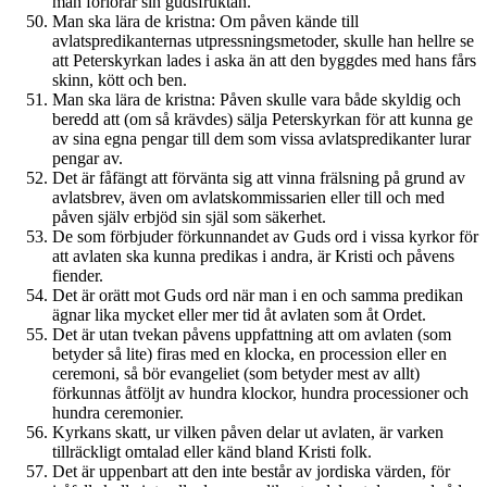
man förlorar sin gudsfruktan.
Man ska lära de kristna: Om påven kände till
avlatspredikanternas utpressningsmetoder, skulle han hellre se
att Peterskyrkan lades i aska än att den byggdes med hans fårs
skinn, kött och ben.
Man ska lära de kristna: Påven skulle vara både skyldig och
beredd att (om så krävdes) sälja Peterskyrkan för att kunna ge
av sina egna pengar till dem som vissa avlatspredikanter lurar
pengar av.
Det är fåfängt att förvänta sig att vinna frälsning på grund av
avlatsbrev, även om avlatskommissarien eller till och med
påven själv erbjöd sin själ som säkerhet.
De som förbjuder förkunnandet av Guds ord i vissa kyrkor för
att avlaten ska kunna predikas i andra, är Kristi och påvens
fiender.
Det är orätt mot Guds ord när man i en och samma predikan
ägnar lika mycket eller mer tid åt avlaten som åt Ordet.
Det är utan tvekan påvens uppfattning att om avlaten (som
betyder så lite) firas med en klocka, en procession eller en
ceremoni, så bör evangeliet (som betyder mest av allt)
förkunnas åtföljt av hundra klockor, hundra processioner och
hundra ceremonier.
Kyrkans skatt, ur vilken påven delar ut avlaten, är varken
tillräckligt omtalad eller känd bland Kristi folk.
Det är uppenbart att den inte består av jordiska värden, för