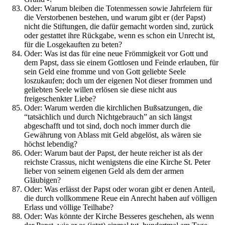
Oder: Warum bleiben die Totenmessen sowie Jahrfeiern für
die Verstorbenen bestehen, und warum gibt er (der Papst)
nicht die Stiftungen, die dafür gemacht worden sind, zurück
oder gestattet ihre Rückgabe, wenn es schon ein Unrecht ist,
für die Losgekauften zu beten?
Oder: Was ist das für eine neue Frömmigkeit vor Gott und
dem Papst, dass sie einem Gottlosen und Feinde erlauben, für
sein Geld eine fromme und von Gott geliebte Seele
loszukaufen; doch um der eigenen Not dieser frommen und
geliebten Seele willen erlösen sie diese nicht aus
freigeschenkter Liebe?
Oder: Warum werden die kirchlichen Bußsatzungen, die
“tatsächlich und durch Nichtgebrauch” an sich längst
abgeschafft und tot sind, doch noch immer durch die
Gewährung von Ablass mit Geld abgelöst, als wären sie
höchst lebendig?
Oder: Warum baut der Papst, der heute reicher ist als der
reichste Crassus, nicht wenigstens die eine Kirche St. Peter
lieber von seinem eigenen Geld als dem der armen
Gläubigen?
Oder: Was erlässt der Papst oder woran gibt er denen Anteil,
die durch vollkommene Reue ein Anrecht haben auf völligen
Erlass und völlige Teilhabe?
Oder: Was könnte der Kirche Besseres geschehen, als wenn