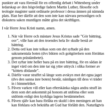
punkter att vara föremål för en offentlig debatt i Wittenberg under
ledarskap av den högvördige fadern Martin Luther, filosofie och
teologie magister samt ordinarie professor i dessa ämnen på nämnda
plats. Han ber därför att den som inte kan närvara personligen och
diskutera saken muntligen måtte göra det skriftligen.
I vår Herre Jesu Kristi namn, amen.
När vår Herre och mästare Jesus Kristus sade ”Gör bättring,
osv”, ville han att den troendes hela liv skulle bestå av
bättring.
Detta ord kan inte tolkas som om det syftade på den
sakramentala boten (dvs bikten och gottgörelsen som förrättas
genom prästämbetet).
Det syftar inte heller bara på en inre bättring, för en sådan är
inget värd om den inte tar sig yttre uttryck i olika former av
“köttets dödande”.
Därför varar straffet så länge som avskyn mot det egna jaget
(dvs den sanna inre boten) består, nämligen till dess vi träder
in i himmelriket.
Påven varken vill eller kan efterskänka några andra straff än
dem som det ankommit på honom att utdöma eller som
utdömts enligt den kyrkliga lagens bestämmelser.
Påven själv kan bara förlåta en skuld i den meningen att han
kan förklara och bekräfta att Gud har förlåtit den. Naturligtvis