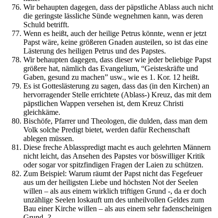
Wir behaupten dagegen, dass der päpstliche Ablass auch nicht
die geringste lässliche Sünde wegnehmen kann, was deren
Schuld betrifft.
Wenn es heißt, auch der heilige Petrus könnte, wenn er jetzt
Papst wäre, keine größeren Gnaden austeilen, so ist das eine
Lästerung des heiligen Petrus und des Papstes.
Wir behaupten dagegen, dass dieser wie jeder beliebige Papst
größere hat, nämlich das Evangelium, “Geisteskräfte und
Gaben, gesund zu machen” usw., wie es 1. Kor. 12 heißt.
Es ist Gotteslästerung zu sagen, dass das (in den Kirchen) an
hervorragender Stelle errichtete (Ablass-) Kreuz, das mit dem
päpstlichen Wappen versehen ist, dem Kreuz Christi
gleichkäme.
Bischöfe, Pfarrer und Theologen, die dulden, dass man dem
Volk solche Predigt bietet, werden dafür Rechenschaft
ablegen müssen.
Diese freche Ablasspredigt macht es auch gelehrten Männern
nicht leicht, das Ansehen des Papstes vor böswilliger Kritik
oder sogar vor spitzfindigen Fragen der Laien zu schützen.
Zum Beispiel: Warum räumt der Papst nicht das Fegefeuer
aus um der heiligsten Liebe und höchsten Not der Seelen
willen – als aus einem wirklich triftigen Grund -, da er doch
unzählige Seelen loskauft um des unheilvollen Geldes zum
Bau einer Kirche willen – als aus einem sehr fadenscheinigen
Grund -?