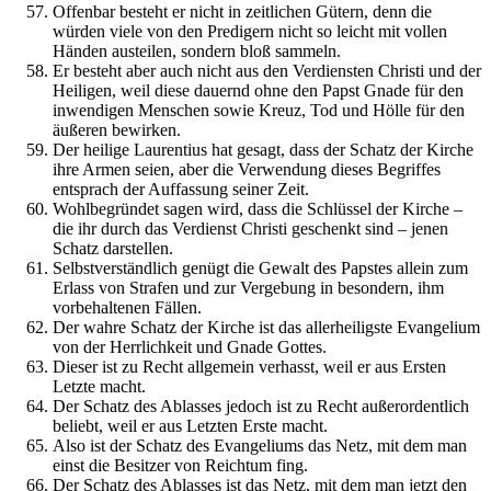
Offenbar besteht er nicht in zeitlichen Gütern, denn die
würden viele von den Predigern nicht so leicht mit vollen
Händen austeilen, sondern bloß sammeln.
Er besteht aber auch nicht aus den Verdiensten Christi und der
Heiligen, weil diese dauernd ohne den Papst Gnade für den
inwendigen Menschen sowie Kreuz, Tod und Hölle für den
äußeren bewirken.
Der heilige Laurentius hat gesagt, dass der Schatz der Kirche
ihre Armen seien, aber die Verwendung dieses Begriffes
entsprach der Auffassung seiner Zeit.
Wohlbegründet sagen wird, dass die Schlüssel der Kirche –
die ihr durch das Verdienst Christi geschenkt sind – jenen
Schatz darstellen.
Selbstverständlich genügt die Gewalt des Papstes allein zum
Erlass von Strafen und zur Vergebung in besondern, ihm
vorbehaltenen Fällen.
Der wahre Schatz der Kirche ist das allerheiligste Evangelium
von der Herrlichkeit und Gnade Gottes.
Dieser ist zu Recht allgemein verhasst, weil er aus Ersten
Letzte macht.
Der Schatz des Ablasses jedoch ist zu Recht außerordentlich
beliebt, weil er aus Letzten Erste macht.
Also ist der Schatz des Evangeliums das Netz, mit dem man
einst die Besitzer von Reichtum fing.
Der Schatz des Ablasses ist das Netz, mit dem man jetzt den