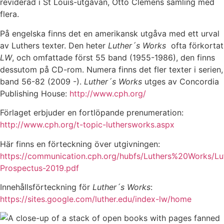
reviderad i St Louis-utgåvan, Otto Clemens samling med
flera.
På engelska finns det en amerikansk utgåva med ett urval
av Luthers texter. Den heter
Luther´s Works
ofta förkortat
LW
, och omfattade först 55 band (1955-1986), den finns
dessutom på CD-rom. Numera finns det fler texter i serien,
band 56-82 (2009 -).
Luther´s Works
utges av Concordia
Publishing House:
http://www.cph.org/
Förlaget erbjuder en fortlöpande prenumeration:
http://www.cph.org/t-topic-luthersworks.aspx
Här finns en förteckning över utgivningen:
https://communication.cph.org/hubfs/Luthers%20Works/Lu
Prospectus-2019.pdf
Innehållsförteckning för
Luther´s Works
:
https://sites.google.com/luther.edu/index-lw/home